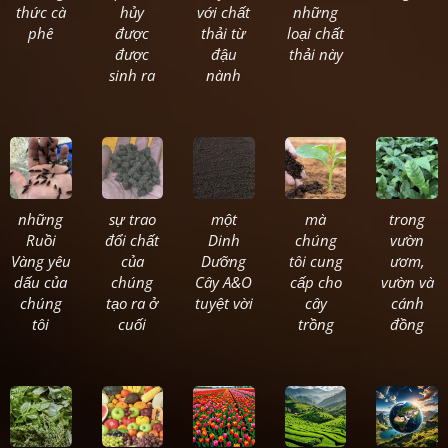
thức cà
hủy
với chất
những
phê
được
thải từ
loại chất
được
đậu
thải này
sinh ra
nành
những
sự trao
một
mà
trong
Ruồi
đổi chất
Dinh
chúng
vườn
Vàng yêu
của
Dưỡng
tôi cung
ươm,
dấu của
chúng
Cây A&O
cấp cho
vườn và
chúng
tạo ra ở
tuyệt vời
cây
cánh
tôi
cuối
trồng
đồng