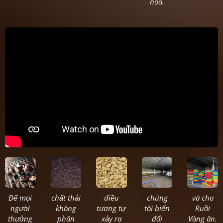
hóa.
Để mọi
chất thải
điều
chúng
và cho
người
không
tương tự
tôi biến
Ruồi
thưởng
phân
xảy ra
đổi
Vàng ăn.