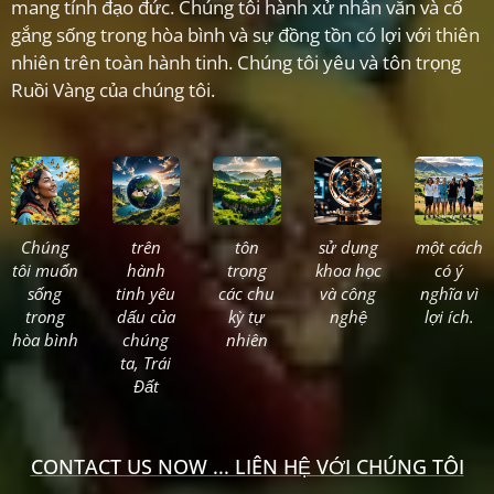
mang tính đạo đức. Chúng tôi hành xử nhân văn và cố
gắng sống trong hòa bình và sự đồng tồn có lợi với thiên
nhiên trên toàn hành tinh. Chúng tôi yêu và tôn trọng
Ruồi Vàng của chúng tôi.
Chúng
trên
tôn
sử dụng
một cách
tôi muốn
hành
trọng
khoa học
có ý
sống
tinh yêu
các chu
và công
nghĩa vì
trong
dấu của
kỳ tự
nghệ
lợi ích.
hòa bình
chúng
nhiên
ta, Trái
Đất
CONTACT US NOW ... LIÊN HỆ VỚI CHÚNG TÔI