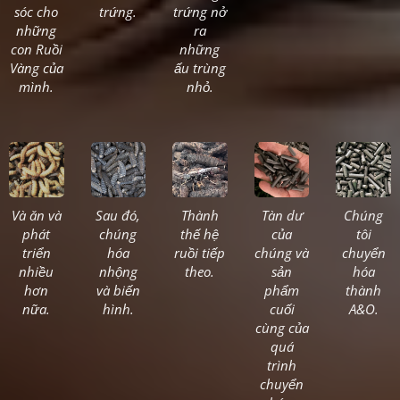
sóc cho
trứng.
trứng nở
những
ra
con Ruồi
những
Vàng của
ấu trùng
mình.
nhỏ.
Và ăn và
Sau đó,
Thành
Tàn dư
Chúng
phát
chúng
thế hệ
của
tôi
triển
hóa
ruồi tiếp
chúng và
chuyển
nhiều
nhộng
theo.
sản
hóa
hơn
và biến
phẩm
thành
nữa.
hình.
cuối
A&O.
cùng của
quá
trình
chuyển