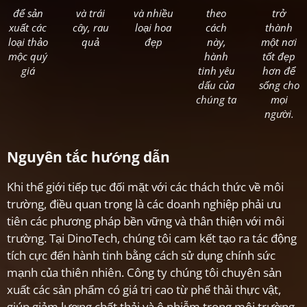
để sản
và trái
và nhiều
theo
trở
xuất các
cây, rau
loại hoa
cách
thành
loại thảo
quả
đẹp
này,
một nơi
mộc quý
hành
tốt đẹp
giá
tinh yêu
hơn để
dấu của
sống cho
chúng ta
mọi
người.
Nguyên tắc hướng dẫn
Khi thế giới tiếp tục đối mặt với các thách thức về môi
trường, điều quan trọng là các doanh nghiệp phải ưu
tiên các phương pháp bền vững và thân thiện với môi
trường. Tại DinoTech, chúng tôi cam kết tạo ra tác động
tích cực đến hành tinh bằng cách sử dụng chính sức
mạnh của thiên nhiên. Công ty chúng tôi chuyên sản
xuất các sản phẩm có giá trị cao từ phế thải thực vật,
giúp giảm lượng chất thải và ô nhiễm trong môi trường.