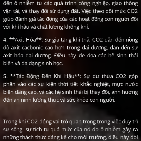
đến ô nhiễm từ các quá trình công nghiệp, giao thông
vận tải, và thay đổi sử dụng đất. Việc theo dõi mức CO2
giúp đánh giá tác động của các hoạt động con người đối
với khí hậu và chất lượng không khí.
4. **Axit Hóa**: Sự gia tăng khí thải CO2 dẫn đến nồng
độ axit cacbonic cao hơn trong đại dương, dẫn đến sự
axit hóa đại dương. Điều này đe dọa các hệ sinh thái
biển và đa dạng sinh học.
5. **Tác Động Đến Khí Hậu**: Sự dư thừa CO2 góp
phần vào các sự kiện thời tiết khắc nghiệt, mực nước
biển dâng cao, và các hệ sinh thái bị thay đổi, ảnh hưởng
đến an ninh lương thực và sức khỏe con người.
Trong khi CO2 đóng vai trò quan trọng trong việc duy trì
sự sống, sự tích tụ quá mức của nó do ô nhiễm gây ra
những thách thức đáng kể cho môi trường, điều này đòi