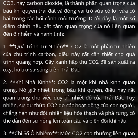
CO2, hay carbon dioxide, là thành phần quan trọng của
bầu khí quyển trái đất và đóng vai trò vừa có lợi vừa có
hại trong các bối cảnh môi trường. Dưới đây là một số
điểm chính nêu bật tầm quan trọng của nó liên quan
đến ô nhiễm và hành tinh:
1. **Quá Trình Tự Nhiên**: CO2 là một phần tự nhiên
của chu trình carbon, điều này rất cần thiết cho quá
trình quang hợp. Cây xanh hấp thụ CO2 để sản xuất ra
oxy, hỗ trợ sự sống trên Trái Đất.
2. **Khí Nhà Kính**: CO2 là một khí nhà kính quan
trọng. Nó giữ nhiệt trong bầu khí quyển, điều này rất
quan trọng cho việc duy trì nhiệt độ của Trái Đất. Tuy
nhiên, sự dư thừa CO2 do các hoạt động của con người,
chẳng hạn như đốt nhiên liệu hóa thạch và phá rừng, có
thể dẫn đến sự nóng lên toàn cầu và biến đổi khí hậu.
3. **Chỉ Số Ô Nhiễm**: Mức CO2 cao thường liên quan